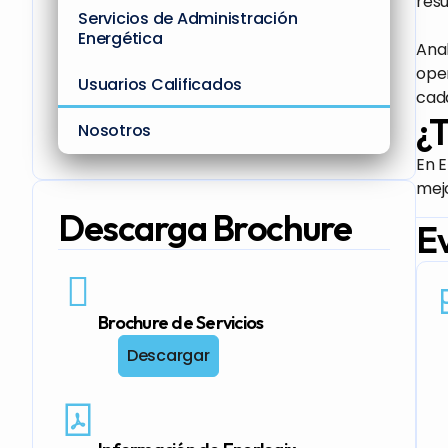
resu
Servicios de Administración
Energética
Anal
oper
Usuarios Calificados
cada
¿T
Nosotros
En E
mej
Descarga Brochure
Ev
Brochure de Servicios
Descargar