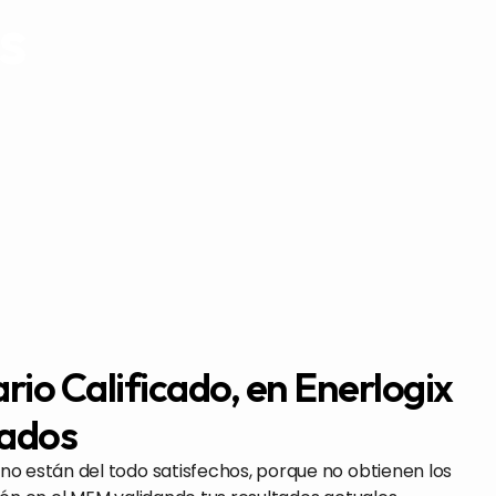
s
rio Calificado, en Enerlogix
tados
o están del todo satisfechos, porque no obtienen los